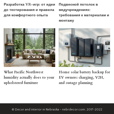
Разработка VR-игр: от идеи
Подвесной потолок в
до тестирования и правила
медучреждениях:
для комфортного опыта
требования к материалам и
монтажу
What Pacific Northwest
Home solar battery backup for
humidity actually does to your
EV owners: charging, V2H,
upholstered furniture
and outage planning
© Decor and interior in Nebraska - nebrdecor.com, 2017-2022