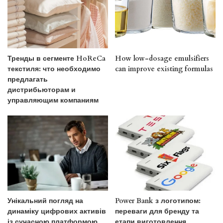
Тренды в сегменте HoReCa
How low-dosage emulsifiers
текстиля: что необходимо
can improve existing formulas
предлагать
дистрибьюторам и
управляющим компаниям
Унікальний погляд на
Power Bank з логотипом:
динаміку цифрових активів
переваги для бренду та
із сучасною платформою
етапи виготовлення