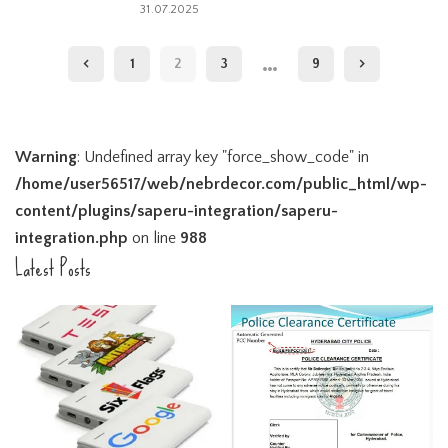
31.07.2025
…
1
2
3
9
Warning
: Undefined array key "force_show_code" in
/home/user56517/web/nebrdecor.com/public_html/wp-
content/plugins/saperu-integration/saperu-
integration.php
on line
988
Latest Posts