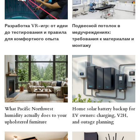
Разработка VR-игр: от идеи
Подвесной потолок в
до тестирования и правила
медучреждениях:
для комфортного опыта
требования к материалам и
монтажу
What Pacific Northwest
Home solar battery backup for
humidity actually does to your
EV owners: charging, V2H,
upholstered furniture
and outage planning