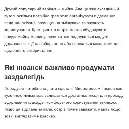
Другий популярний варіант — мийка. Але це вже складніший
вузол, оскільки потрібно грамотно організувати підведення
води, каналізації, розміщення змішувача та зручність
користування. Крім цього, в острів можна вбудовувати
посудомийну машину, розетки, охолоджувальні модулі,
додаткові секції для зберігання або спеціальні механізми для
щоденного використання.
Які нюанси важливо продумати
заздалегідь
Передусім потрібно оцінити відстані. Між островом і основною
кухонною лінією має залишатися достатньо місця для проходу,
відкривання фасадів і комфортного користування технікою.
Якщо ця відстань замала, острів почне заважати, навіть якщо
зовні виглядатиме красиво.