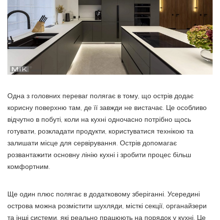
Одна з головних переваг полягає в тому, що острів додає
корисну поверхню там, де її завжди не вистачає. Це особливо
відчутно в побуті, коли на кухні одночасно потрібно щось
готувати, розкладати продукти, користуватися технікою та
залишати місце для сервірування. Острів допомагає
розвантажити основну лінію кухні і зробити процес більш
комфортним.
Ще один плюс полягає в додатковому зберіганні. Усередині
острова можна розмістити шухляди, місткі секції, органайзери
та інші системи, які реально працюють на порядок у кухні. Це