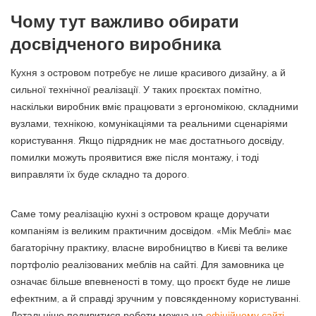
Чому тут важливо обирати
досвідченого виробника
Кухня з островом потребує не лише красивого дизайну, а й
сильної технічної реалізації. У таких проєктах помітно,
наскільки виробник вміє працювати з ергономікою, складними
вузлами, технікою, комунікаціями та реальними сценаріями
користування. Якщо підрядник не має достатнього досвіду,
помилки можуть проявитися вже після монтажу, і тоді
виправляти їх буде складно та дорого.
Саме тому реалізацію кухні з островом краще доручати
компаніям із великим практичним досвідом. «Мік Меблі» має
багаторічну практику, власне виробництво в Києві та велике
портфоліо реалізованих меблів на сайті. Для замовника це
означає більше впевненості в тому, що проєкт буде не лише
ефектним, а й справді зручним у повсякденному користуванні.
Детальніше подивитися роботи можна на
офіційному сайті