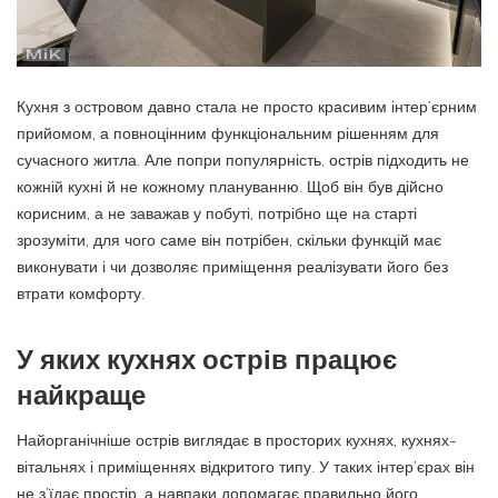
Кухня з островом давно стала не просто красивим інтер’єрним
прийомом, а повноцінним функціональним рішенням для
сучасного житла.
Але попри популярність, острів підходить не
кожній кухні й не кожному плануванню. Щоб він був дійсно
корисним, а не заважав у побуті, потрібно ще на старті
зрозуміти, для чого саме він потрібен, скільки функцій має
виконувати і чи дозволяє приміщення реалізувати його без
втрати комфорту.
У яких кухнях острів працює
найкраще
Найорганічніше острів виглядає в просторих кухнях, кухнях-
вітальнях і приміщеннях відкритого типу. У таких інтер’єрах він
не з’їдає простір, а навпаки допомагає правильно його