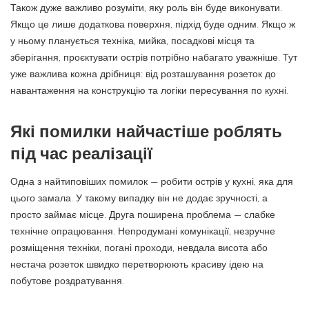
Також дуже важливо розуміти, яку роль він буде виконувати.
Якщо це лише додаткова поверхня, підхід буде одним. Якщо ж
у ньому планується техніка, мийка, посадкові місця та
зберігання, проєктувати острів потрібно набагато уважніше. Тут
уже важлива кожна дрібниця: від розташування розеток до
навантаження на конструкцію та логіки пересування по кухні.
Які помилки найчастіше роблять
під час реалізації
Одна з найтиповіших помилок — робити острів у кухні, яка для
цього замала. У такому випадку він не додає зручності, а
просто займає місце. Друга поширена проблема — слабке
технічне опрацювання. Непродумані комунікації, незручне
розміщення техніки, погані проходи, невдала висота або
нестача розеток швидко перетворюють красиву ідею на
побутове роздратування.