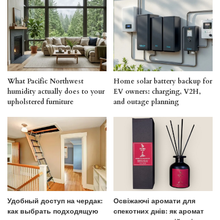
What Pacific Northwest
Home solar battery backup for
humidity actually does to your
EV owners: charging, V2H,
upholstered furniture
and outage planning
Удобный доступ на чердак:
Освіжаючі аромати для
как выбрать подходящую
спекотних днів: як аромат