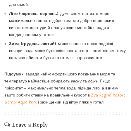
для сімей.
Літо (червень–серпень)
: дуже спекотно, зате море
максимально тепле; підійде тим, хто добре переносить
високі температури й планує відпочинок біля води з
кондиціонером у готелі.
Зима (грудень–лютий)
: м’яке сонце та прохолодніші
вечори; вода може бути свіжішою, а вітер – помітнішим, тому
важливо обирати бухти та готелі з вітрозахистом.
Підсумок:
заради найкомфортнішого поєднання моря та
температур найчастіше обирають
весну
та
осінь
. Якщо
пріоритет – максимально тепла вода, підійде літо, а взимку
варто робити ставку на правильний курорт в
Zya Regina Resort
&amp; Aqua Park
і захищений від вітру пляж у готелі.
Leave a Reply