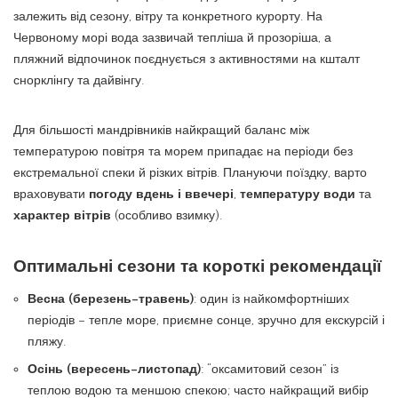
залежить від сезону, вітру та конкретного курорту. На
Червоному морі вода зазвичай тепліша й прозоріша, а
пляжний відпочинок поєднується з активностями на кшталт
снорклінгу та дайвінгу.
Для більшості мандрівників найкращий баланс між
температурою повітря та морем припадає на періоди без
екстремальної спеки й різких вітрів. Плануючи поїздку, варто
враховувати
погоду вдень і ввечері
,
температуру води
та
характер вітрів
(особливо взимку).
Оптимальні сезони та короткі рекомендації
Весна (березень–травень)
: один із найкомфортніших
періодів – тепле море, приємне сонце, зручно для екскурсій і
пляжу.
Осінь (вересень–листопад)
: “оксамитовий сезон” із
теплою водою та меншою спекою; часто найкращий вибір