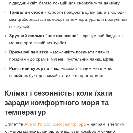
підводний світ, багато локацій для снорклінгу та дайвінгу.
Тривалий сезон
– курорти працюють цілий рік, а в холодні
місяці зберігається комфортна температура для прогулянок
і екскурсій.
Зручний формат “все включено”
– зрозумілий бюджет і
менше організаційних турбот.
Вражаючі пам’ятки
– можливість поєднати пляж із
поїздками до храмів, музеїв і пустельних ландшафтів.
Різні типи курортів
– від жвавих з нічним життям до
спокійних бухт для сімей та тих, хто прагне тиші.
Клімат і сезонність: коли їхати
заради комфортного моря та
температур
Єгипет та
Athina Palace Resort &amp; Spa
– напрям із теплим
кліматом майже цілий рік, але відчуття комфорту сильно