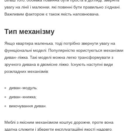
Більш того, оббивка повинна бути проста в догляді, зверніть
увагу на лінії і малюнки, які повинні бути правильно з’єднані.
Важливим фактором є також якість наповнювача.
Тип механізму
Якщо квартира маленька, тоді потрібно звернути увагу на
функціональні моделі. Популярністю користуються механізми
диван-ліжка. Такі моделі можна легко трансформувати з
зручного дивана в двомісне ліжко. Існують наступні види
розкладних механізмів:
диван-модуль;
диван-книжка;
викочування диван.
Меблі з якісним механізмом коштує дорожче, проте вона
здатна служити і зберегти експлуатаційні якості надовго.