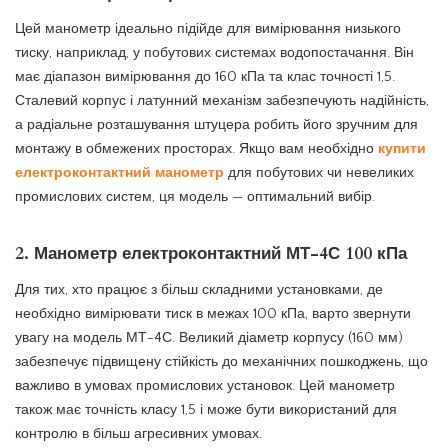
Цей манометр ідеально підійде для вимірювання низького
тиску, наприклад, у побутових системах водопостачання. Він
має діапазон вимірювання до 160 кПа та клас точності 1,5.
Сталевий корпус і латунний механізм забезпечують надійність,
а радіальне розташування штуцера робить його зручним для
монтажу в обмежених просторах. Якщо вам необхідно
купити
електроконтактний манометр
для побутових чи невеликих
промислових систем, ця модель — оптимальний вибір.
2.
Манометр електроконтактний МТ-4С 100 кПа
Для тих, хто працює з більш складними установками, де
необхідно вимірювати тиск в межах 100 кПа, варто звернути
увагу на модель МТ-4С. Великий діаметр корпусу (160 мм)
забезпечує підвищену стійкість до механічних пошкоджень, що
важливо в умовах промислових установок. Цей манометр
також має точність класу 1,5 і може бути використаний для
контролю в більш агресивних умовах.