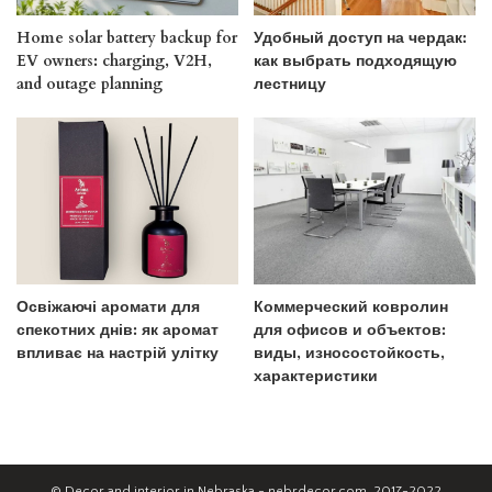
Home solar battery backup for
Удобный доступ на чердак:
EV owners: charging, V2H,
как выбрать подходящую
and outage planning
лестницу
Освіжаючі аромати для
Коммерческий ковролин
спекотних днів: як аромат
для офисов и объектов:
впливає на настрій улітку
виды, износостойкость,
характеристики
© Decor and interior in Nebraska - nebrdecor.com, 2017-2022