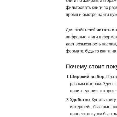
книги по жанрам, авторам
фильтровать книги по раз
время и быстро найти нуж
Для любителей
читать о
цифровые книги в формата
дает возможность наслаж
формате, будь то книга н
Почему стоит пок
Широкий выбор
. Пла
разным жанрам. Здесь ес
произведения, которые 
Удобство
. Купить книг
интерфейс, быстрые по
процесс покупки быстр