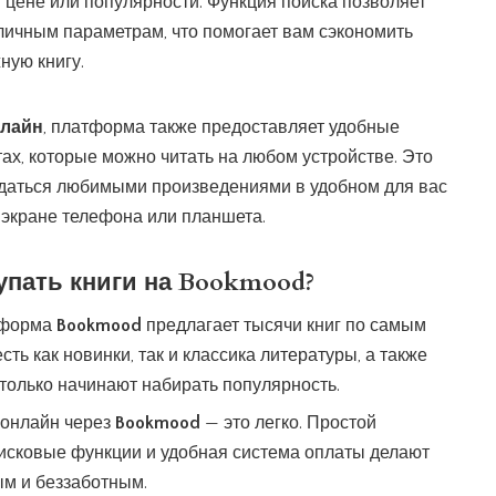
, цене или популярности. Функция поиска позволяет
личным параметрам, что помогает вам сэкономить
ную книгу.
нлайн
, платформа также предоставляет удобные
х, которые можно читать на любом устройстве. Это
даться любимыми произведениями в удобном для вас
а экране телефона или планшета.
упать книги на
Bookmood
?
тформа
Bookmood
предлагает тысячи книг по самым
ть как новинки, так и классика литературы, а также
только начинают набирать популярность.
у онлайн через
Bookmood
— это легко. Простой
исковые функции и удобная система оплаты делают
ым и беззаботным.