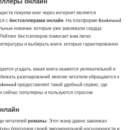
селлеры онлайн
еств покупки книг через интернет является
ся с
бестселлерами онлайн
. На платформе
Bookmood
льные новинки, которые уже завоевали сердца
 Рейтинг бестселлеров помогает вам легко
итературы и выбирать книги, которые гарантированно
удается угадать, какая книга окажется увлекательной и
бежать разочарований, многие читатели обращаются к
okmood
предоставляет такой удобный сервис, где
ги сейчас популярны и пользуются спросом.
онлайн
ди читателей
романы
. Этот жанр давно завоевал
туры благодаря своей эмоциональной насыщенности и