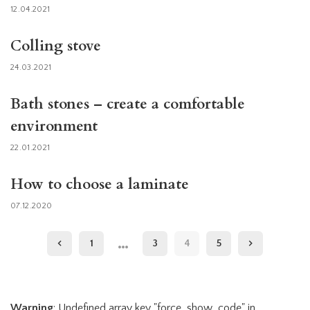
12.04.2021
Colling stove
24.03.2021
Bath stones – create a comfortable
environment
22.01.2021
How to choose a laminate
07.12.2020
…
1
3
4
5
Warning
: Undefined array key "force_show_code" in