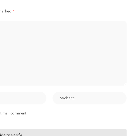
 marked
*
t time I comment.
lide to verify