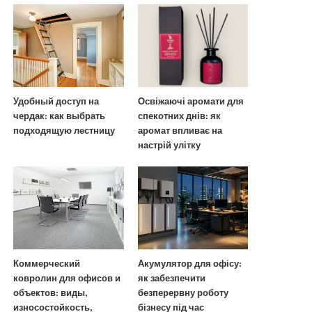
Удобный доступ на
Освіжаючі аромати для
чердак: как выбрать
спекотних днів: як
подходящую лестницу
аромат впливає на
настрій улітку
Коммерческий
Акумулятор для офісу:
ковролин для офисов и
як забезпечити
объектов: виды,
безперервну роботу
износостойкость,
бізнесу під час