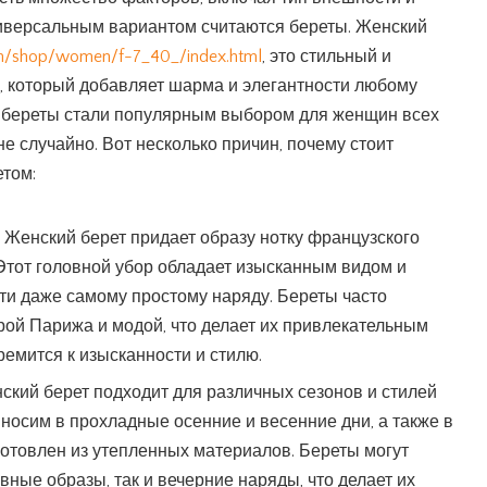
иверсальным вариантом считаются береты.
Женский
om/shop/women/f-7_40_/index.html
, это стильный и
, который добавляет шарма и элегантности любому
ы береты стали популярным выбором для женщин всех
 не случайно. Вот несколько причин, почему стоит
етом:
: Женский берет придает образу нотку французского
Этот головной убор обладает изысканным видом и
ти даже самому простому наряду. Береты часто
рой Парижа и модой, что делает их привлекательным
ремится к изысканности и стилю.
нский берет подходит для различных сезонов и стилей
носим в прохладные осенние и весенние дни, а также в
готовлен из утепленных материалов. Береты могут
вные образы, так и вечерние наряды, что делает их