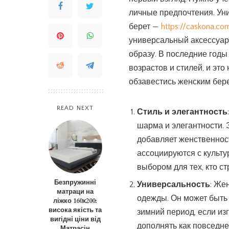
личные предпочтения. Ун
берет —
https://caskona.c
универсальный аксессуар
образу. В последние год
возрастов и стилей, и это
обзавестись женским бер
READ NEXT
Стиль и элегантность
шарма и элегантности. 
добавляет женственнос
ассоциируются с культу
выбором для тех, кто ст
Безпружинні
Универсальность
: Же
матраци на
одежды. Он может быть 
ліжко 160х200:
висока якість та
зимний период, если из
вигідні ціни від
дополнять как повседне
Матрасін